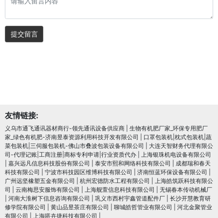
提交留言
友情链接:
义乌市通飞通讯器材商行-领先通讯设备供应商
|
生物有机肥厂家_环保专用肥厂
家_绿色有机肥-济南昱泰资源利用科技开发有限公司
|
口罩包装机|枕式包装机|蔬
菜包装机|三伺服包装机-佛山市叠波包装设备有限公司
|
大连天智财务代理有限公
司-代理记账|工商注册|商标专利申请|行业资质代办
|
上海银珠机电设备有限公司
|
嘉兴远凡信息科技股份有限公司
|
泰安市熙和网络科技有限公司
|
成都瑞和春天
科技有限公司
|
宁波市科技园区维博科技有限公司
|
济南恒蓝环保设备有限公司
|
广州远坚橡塑五金有限公司
|
杭州宏德防水工程有限公司
|
上海皓筑跃科技有限公
司
|
云南梅思安服饰有限公司
|
上海舰萱信息科技有限公司
|
无锡春本传动机械厂
|
河南大淮树下信息咨询有限公司
|
巩义市西村宇鑫管道配件厂
|
长沙开慧教育研
修学院有限公司
|
黄山品昱茶庄有限公司
|
聊城皓哲管业有限公司
|
河北金聚管业
有限公司
|
上海嗒卉捷科技有限公司
|