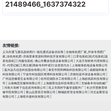
21489466_1637374322
友情链接:
义乌市通飞通讯器材商行-领先通讯设备供应商
|
生物有机肥厂家_环保专用肥厂
家_绿色有机肥-济南昱泰资源利用科技开发有限公司
|
口罩包装机|枕式包装机|蔬
菜包装机|三伺服包装机-佛山市叠波包装设备有限公司
|
大连天智财务代理有限公
司-代理记账|工商注册|商标专利申请|行业资质代办
|
上海银珠机电设备有限公司
|
嘉兴远凡信息科技股份有限公司
|
泰安市熙和网络科技有限公司
|
成都瑞和春天
科技有限公司
|
宁波市科技园区维博科技有限公司
|
济南恒蓝环保设备有限公司
|
广州远坚橡塑五金有限公司
|
杭州宏德防水工程有限公司
|
上海皓筑跃科技有限公
司
|
云南梅思安服饰有限公司
|
上海舰萱信息科技有限公司
|
无锡春本传动机械厂
|
河南大淮树下信息咨询有限公司
|
巩义市西村宇鑫管道配件厂
|
长沙开慧教育研
修学院有限公司
|
黄山品昱茶庄有限公司
|
聊城皓哲管业有限公司
|
河北金聚管业
有限公司
|
上海嗒卉捷科技有限公司
|