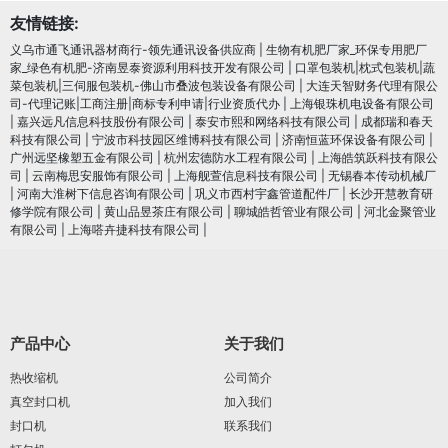
友情链接:
义乌市通飞通讯器材商行-领先通讯设备供应商
|
生物有机肥厂家_环保专用肥厂
家_绿色有机肥-济南昱泰资源利用科技开发有限公司
|
口罩包装机|枕式包装机|蔬
菜包装机|三伺服包装机-佛山市叠波包装设备有限公司
|
大连天智财务代理有限公
司-代理记账|工商注册|商标专利申请|行业资质代办
|
上海银珠机电设备有限公司
|
嘉兴远凡信息科技股份有限公司
|
泰安市熙和网络科技有限公司
|
成都瑞和春天
科技有限公司
|
宁波市科技园区维博科技有限公司
|
济南恒蓝环保设备有限公司
|
广州远坚橡塑五金有限公司
|
杭州宏德防水工程有限公司
|
上海皓筑跃科技有限公
司
|
云南梅思安服饰有限公司
|
上海舰萱信息科技有限公司
|
无锡春本传动机械厂
|
河南大淮树下信息咨询有限公司
|
巩义市西村宇鑫管道配件厂
|
长沙开慧教育研
修学院有限公司
|
黄山品昱茶庄有限公司
|
聊城皓哲管业有限公司
|
河北金聚管业
有限公司
|
上海嗒卉捷科技有限公司
|
产品中心
关于我们
热收缩机
公司简介
真空封口机
加入我们
封口机
联系我们