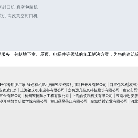
真空封口机 真空包装机
包装机 高效真空封口机
程服务，包括地下室、屋顶、电梯井等领域的施工解决方案，为您的建筑
_环保专用肥厂家_绿色有机肥-济南昱泰资源利用科技开发有限公司
|
口罩包装机|枕式
行业资质代办
|
上海银珠机电设备有限公司
|
嘉兴远凡信息科技股份有限公司
|
泰安市熙
五金有限公司
|
杭州宏德防水工程有限公司
|
上海皓筑跃科技有限公司
|
云南梅思安服
沙开慧教育研修学院有限公司
|
黄山品昱茶庄有限公司
|
聊城皓哲管业有限公司
|
河北