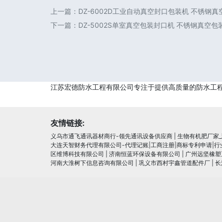
上一篇：
DZ-6002D工业自动真空封口包装机 不锈钢
下一篇：
DZ-5002S单室真空包装封口机 不锈钢真空
江苏宏德防水工程有限公司专注于提供高质量的防水工
友情链接:
义乌市通飞通讯器材商行-领先通讯设备供应商
|
生物有机肥厂家
大连天智财务代理有限公司-代理记账|工商注册|商标专利申请|
区维博科技有限公司
|
济南恒蓝环保设备有限公司
|
广州远坚橡塑
河南大淮树下信息咨询有限公司
|
巩义市西村宇鑫管道配件厂
|
长