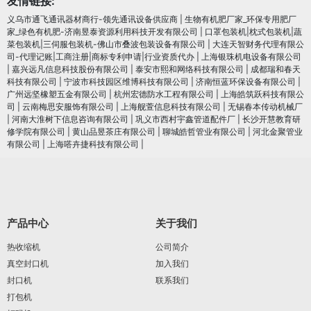
友情链接:
义乌市通飞通讯器材商行-领先通讯设备供应商
|
生物有机肥厂家_环保专用肥厂
家_绿色有机肥-济南昱泰资源利用科技开发有限公司
|
口罩包装机|枕式包装机|蔬
菜包装机|三伺服包装机-佛山市叠波包装设备有限公司
|
大连天智财务代理有限公
司-代理记账|工商注册|商标专利申请|行业资质代办
|
上海银珠机电设备有限公司
|
嘉兴远凡信息科技股份有限公司
|
泰安市熙和网络科技有限公司
|
成都瑞和春天
科技有限公司
|
宁波市科技园区维博科技有限公司
|
济南恒蓝环保设备有限公司
|
广州远坚橡塑五金有限公司
|
杭州宏德防水工程有限公司
|
上海皓筑跃科技有限公
司
|
云南梅思安服饰有限公司
|
上海舰萱信息科技有限公司
|
无锡春本传动机械厂
|
河南大淮树下信息咨询有限公司
|
巩义市西村宇鑫管道配件厂
|
长沙开慧教育研
修学院有限公司
|
黄山品昱茶庄有限公司
|
聊城皓哲管业有限公司
|
河北金聚管业
有限公司
|
上海嗒卉捷科技有限公司
|
产品中心
关于我们
热收缩机
公司简介
真空封口机
加入我们
封口机
联系我们
打包机