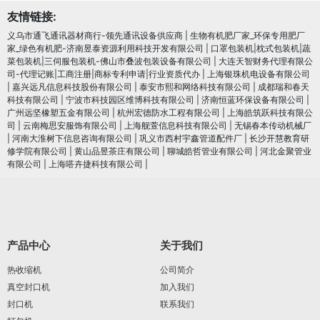
友情链接:
义乌市通飞通讯器材商行-领先通讯设备供应商
|
生物有机肥厂家_环保专用肥厂
家_绿色有机肥-济南昱泰资源利用科技开发有限公司
|
口罩包装机|枕式包装机|蔬
菜包装机|三伺服包装机-佛山市叠波包装设备有限公司
|
大连天智财务代理有限公
司-代理记账|工商注册|商标专利申请|行业资质代办
|
上海银珠机电设备有限公司
|
嘉兴远凡信息科技股份有限公司
|
泰安市熙和网络科技有限公司
|
成都瑞和春天
科技有限公司
|
宁波市科技园区维博科技有限公司
|
济南恒蓝环保设备有限公司
|
广州远坚橡塑五金有限公司
|
杭州宏德防水工程有限公司
|
上海皓筑跃科技有限公
司
|
云南梅思安服饰有限公司
|
上海舰萱信息科技有限公司
|
无锡春本传动机械厂
|
河南大淮树下信息咨询有限公司
|
巩义市西村宇鑫管道配件厂
|
长沙开慧教育研
修学院有限公司
|
黄山品昱茶庄有限公司
|
聊城皓哲管业有限公司
|
河北金聚管业
有限公司
|
上海嗒卉捷科技有限公司
|
产品中心
关于我们
热收缩机
公司简介
真空封口机
加入我们
封口机
联系我们