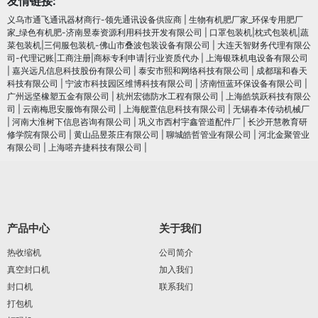
友情链接:
义乌市通飞通讯器材商行-领先通讯设备供应商
|
生物有机肥厂家_环保专用肥厂
家_绿色有机肥-济南昱泰资源利用科技开发有限公司
|
口罩包装机|枕式包装机|蔬
菜包装机|三伺服包装机-佛山市叠波包装设备有限公司
|
大连天智财务代理有限公
司-代理记账|工商注册|商标专利申请|行业资质代办
|
上海银珠机电设备有限公司
|
嘉兴远凡信息科技股份有限公司
|
泰安市熙和网络科技有限公司
|
成都瑞和春天
科技有限公司
|
宁波市科技园区维博科技有限公司
|
济南恒蓝环保设备有限公司
|
广州远坚橡塑五金有限公司
|
杭州宏德防水工程有限公司
|
上海皓筑跃科技有限公
司
|
云南梅思安服饰有限公司
|
上海舰萱信息科技有限公司
|
无锡春本传动机械厂
|
河南大淮树下信息咨询有限公司
|
巩义市西村宇鑫管道配件厂
|
长沙开慧教育研
修学院有限公司
|
黄山品昱茶庄有限公司
|
聊城皓哲管业有限公司
|
河北金聚管业
有限公司
|
上海嗒卉捷科技有限公司
|
产品中心
关于我们
热收缩机
公司简介
真空封口机
加入我们
封口机
联系我们
打包机