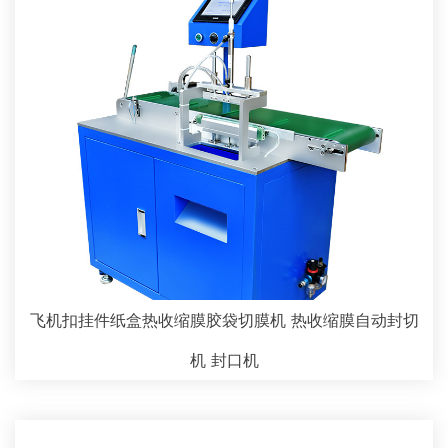
飞机扣挂件纸盒热收缩膜胶袋切膜机 热收缩膜自动封切
机 封口机