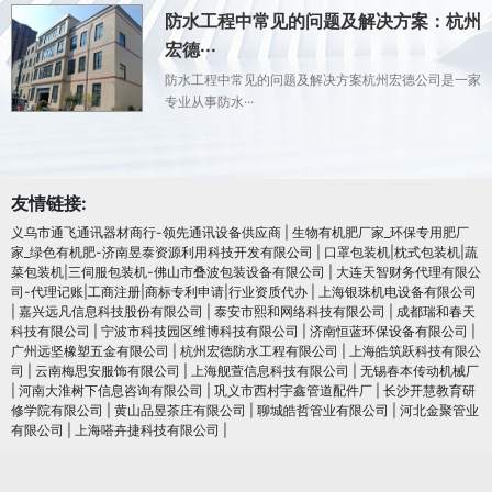
防水工程中常见的问题及解决方案：杭州
宏德···
防水工程中常见的问题及解决方案杭州宏德公司是一家
专业从事防水···
友情链接:
义乌市通飞通讯器材商行-领先通讯设备供应商
|
生物有机肥厂家_环保专用肥厂
家_绿色有机肥-济南昱泰资源利用科技开发有限公司
|
口罩包装机|枕式包装机|蔬
菜包装机|三伺服包装机-佛山市叠波包装设备有限公司
|
大连天智财务代理有限公
司-代理记账|工商注册|商标专利申请|行业资质代办
|
上海银珠机电设备有限公司
|
嘉兴远凡信息科技股份有限公司
|
泰安市熙和网络科技有限公司
|
成都瑞和春天
科技有限公司
|
宁波市科技园区维博科技有限公司
|
济南恒蓝环保设备有限公司
|
广州远坚橡塑五金有限公司
|
杭州宏德防水工程有限公司
|
上海皓筑跃科技有限公
司
|
云南梅思安服饰有限公司
|
上海舰萱信息科技有限公司
|
无锡春本传动机械厂
|
河南大淮树下信息咨询有限公司
|
巩义市西村宇鑫管道配件厂
|
长沙开慧教育研
修学院有限公司
|
黄山品昱茶庄有限公司
|
聊城皓哲管业有限公司
|
河北金聚管业
有限公司
|
上海嗒卉捷科技有限公司
|