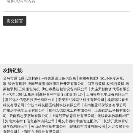
提交留言
友情链接:
义乌市通飞通讯器材商行-领先通讯设备供应商
|
生物有机肥厂家_环保专用肥厂
家_绿色有机肥-济南昱泰资源利用科技开发有限公司
|
口罩包装机|枕式包装机|蔬
菜包装机|三伺服包装机-佛山市叠波包装设备有限公司
|
大连天智财务代理有限公
司-代理记账|工商注册|商标专利申请|行业资质代办
|
上海银珠机电设备有限公司
|
嘉兴远凡信息科技股份有限公司
|
泰安市熙和网络科技有限公司
|
成都瑞和春天
科技有限公司
|
宁波市科技园区维博科技有限公司
|
济南恒蓝环保设备有限公司
|
广州远坚橡塑五金有限公司
|
杭州宏德防水工程有限公司
|
上海皓筑跃科技有限公
司
|
云南梅思安服饰有限公司
|
上海舰萱信息科技有限公司
|
无锡春本传动机械厂
|
河南大淮树下信息咨询有限公司
|
巩义市西村宇鑫管道配件厂
|
长沙开慧教育研
修学院有限公司
|
黄山品昱茶庄有限公司
|
聊城皓哲管业有限公司
|
河北金聚管业
有限公司
|
上海嗒卉捷科技有限公司
|