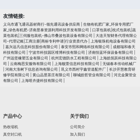
友情链接:
义乌市通飞通讯器材商行-领先通讯设备供应商
|
生物有机肥厂家_环保专用肥厂
家_绿色有机肥-济南昱泰资源利用科技开发有限公司
|
口罩包装机|枕式包装机|蔬
菜包装机|三伺服包装机-佛山市叠波包装设备有限公司
|
大连天智财务代理有限公
司-代理记账|工商注册|商标专利申请|行业资质代办
|
上海银珠机电设备有限公司
|
嘉兴远凡信息科技股份有限公司
|
泰安市熙和网络科技有限公司
|
成都瑞和春天
科技有限公司
|
宁波市科技园区维博科技有限公司
|
济南恒蓝环保设备有限公司
|
广州远坚橡塑五金有限公司
|
杭州宏德防水工程有限公司
|
上海皓筑跃科技有限公
司
|
云南梅思安服饰有限公司
|
上海舰萱信息科技有限公司
|
无锡春本传动机械厂
|
河南大淮树下信息咨询有限公司
|
巩义市西村宇鑫管道配件厂
|
长沙开慧教育研
修学院有限公司
|
黄山品昱茶庄有限公司
|
聊城皓哲管业有限公司
|
河北金聚管业
有限公司
|
上海嗒卉捷科技有限公司
|
产品中心
关于我们
热收缩机
公司简介
真空封口机
加入我们